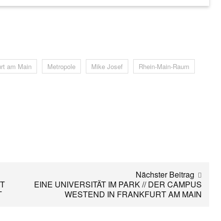
urt am Main
Metropole
Mike Josef
Rhein-Main-Raum
Nächster Beitrag
RT
EINE UNIVERSITÄT IM PARK // DER CAMPUS
T
WESTEND IN FRANKFURT AM MAIN