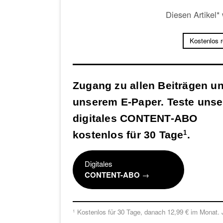
Diesen Artikel*
Kostenlos 
Zugang zu allen Beiträgen u
unserem E-Paper. Teste unse
digitales CONTENT-ABO
kostenlos für 30 Tage
.
1
Digitales
CONTENT-ABO
→
Kostenlos für 30 Tage, danach 12,99 € im Monat. J
1