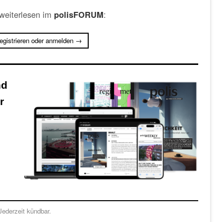
 weiterlesen im
:
polisFORUM
registrieren oder anmelden →
nd
r
ederzeit kündbar.