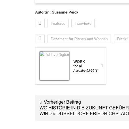
Autor:in: Susanne Peick
Featured
Interviews
Dezernent für Planen und Wohnen
Frankf
WORK
for all
Ausgabe 03/2016
Vorheriger Beitrag
WO HISTORIE IN DIE ZUKUNFT GEFÜH
WIRD // DÜSSELDORF FRIEDRICHSTAD