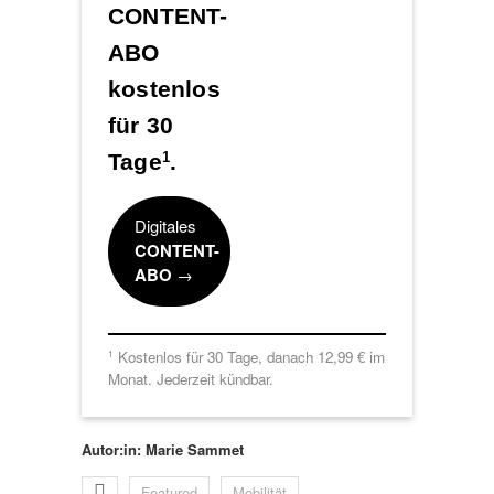
CONTENT-
ABO
kostenlos
für 30
Tage
.
1
Digitales
CONTENT-
ABO
→
Kostenlos für 30 Tage, danach 12,99 € im
1
Monat. Jederzeit kündbar.
Autor:in: Marie Sammet
Featured
Mobilität