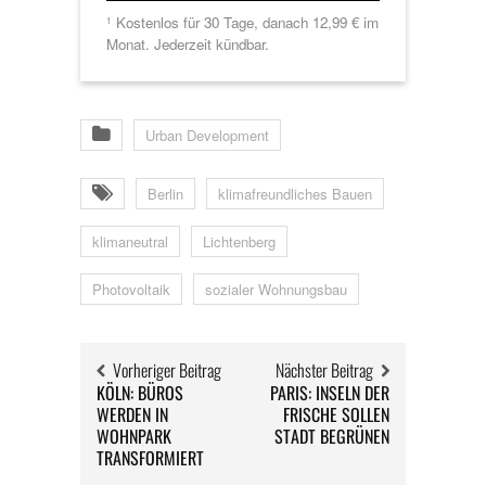
Kostenlos für 30 Tage, danach 12,99 € im
1
Monat. Jederzeit kündbar.
Urban Development
Berlin
klimafreundliches Bauen
klimaneutral
Lichtenberg
Photovoltaik
sozialer Wohnungsbau
Vorheriger Beitrag
Nächster Beitrag
KÖLN: BÜROS
PARIS: INSELN DER
WERDEN IN
FRISCHE SOLLEN
WOHNPARK
STADT BEGRÜNEN
TRANSFORMIERT