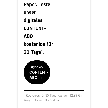
Paper. Teste
unser
digitales
CONTENT-
ABO
kostenlos für
1
30 Tage
.
Digitales
CONTENT-
ABO
→
Kostenlos für 30 Tage, danach 12,99 € im
1
Monat. Jederzeit kündbar.