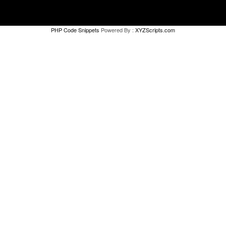
PHP Code Snippets
Powered By :
XYZScripts.com