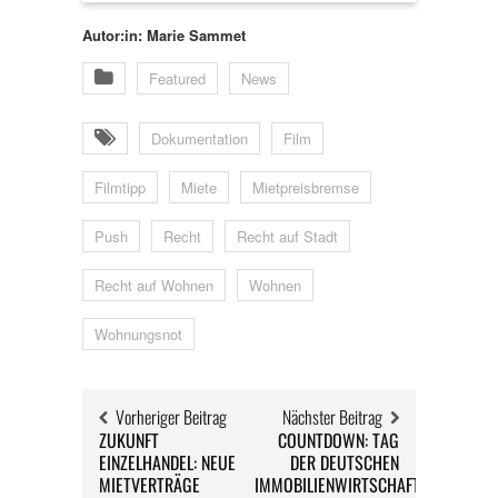
Autor:in: Marie Sammet
Featured
News
Dokumentation
Film
Filmtipp
Miete
Mietpreisbremse
Push
Recht
Recht auf Stadt
Recht auf Wohnen
Wohnen
Wohnungsnot
Vorheriger Beitrag
Nächster Beitrag
ZUKUNFT
COUNTDOWN: TAG
EINZELHANDEL: NEUE
DER DEUTSCHEN
MIETVERTRÄGE
IMMOBILIENWIRTSCHAFT