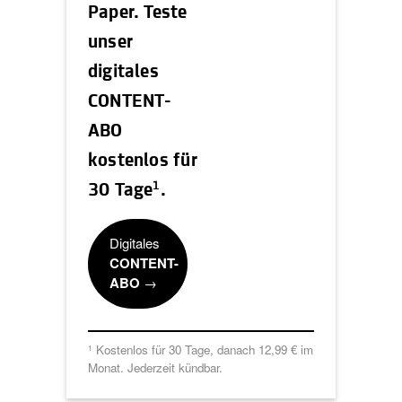
Paper. Teste
unser
digitales
CONTENT-
ABO
kostenlos für
1
30 Tage
.
Digitales
CONTENT-
ABO
→
Kostenlos für 30 Tage, danach 12,99 € im
1
Monat. Jederzeit kündbar.