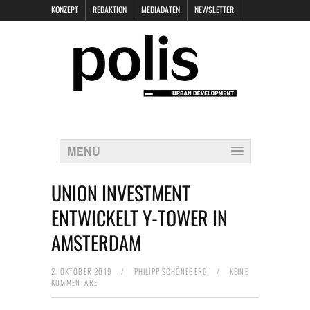
KONZEPT
REDAKTION
MEDIADATEN
NEWSLETTER
POLIS KEYNOTES
KONTAKT
DATENSCHUTZ
IMPRESSUM
MENU
UNION INVESTMENT
ENTWICKELT Y-TOWER IN
AMSTERDAM
2. OKTOBER 2019
/
PHILIPP SCHÖNEBERG
/
KEINE
KOMMENTARE