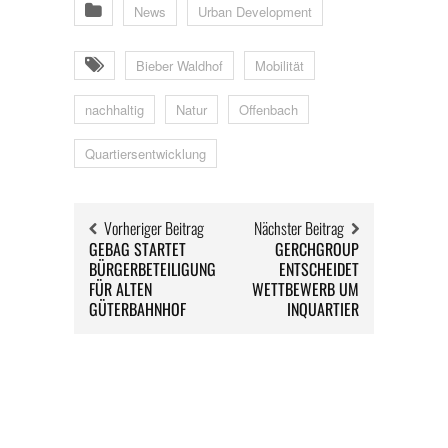
News
Urban Development
Bieber Waldhof
Mobilität
nachhaltig
Natur
Offenbach
Quartiersentwicklung
Vorheriger Beitrag
Nächster Beitrag
GEBAG STARTET
GERCHGROUP
BÜRGERBETEILIGUNG
ENTSCHEIDET
FÜR ALTEN
WETTBEWERB UM
GÜTERBAHNHOF
INQUARTIER