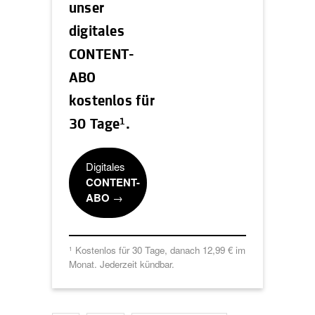
unser
digitales
CONTENT-
ABO
kostenlos für
1
30 Tage
.
Digitales
CONTENT-
ABO
→
Kostenlos für 30 Tage, danach 12,99 € im
1
Monat. Jederzeit kündbar.