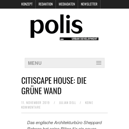
KONZEPT
REDAKTION
MEDIADATEN
NEWSLETTER
POLIS KEYNOTES
KONTAKT
DATENSCHUTZ
IMPRESSUM
MENU
CITISCAPE HOUSE: DIE
GRÜNE WAND
11. NOVEMBER 2019
/
JULIAN DELL
/
KEINE
KOMMENTARE
Das englische Architekturbüro Sheppard
Robson hat seine Pläne für ein neues