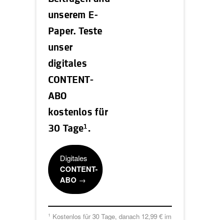
unserem E-
Paper. Teste
unser
digitales
CONTENT-
ABO
kostenlos für
1
30 Tage
.
Digitales
CONTENT-
ABO
→
Kostenlos für 30 Tage, danach 12,99 € im
1