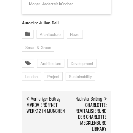
Monat. Jederzeit kündbar.
Autor:in: Julian Dell
Architecture
News
Smart & Green
Architecture
Development
London
Project
Sustainability
Vorheriger Beitrag
Nächster Beitrag
MVRDV ERÖFFNET
CHARLOTTE:
WERK12 IN MÜNCHEN
REVITALISIERUNG
DER CHARLOTTE
MECKLENBURG
LIBRARY