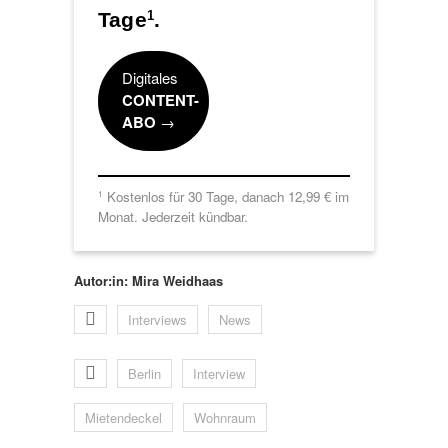
Tage
.
1
Digitales
CONTENT-
ABO
→
Kostenlos für 30 Tage, danach 12,99 € im
1
Monat. Jederzeit kündbar.
Autor:in: Mira Weidhaas
Interviews
News
Berlin
Interview
Mietendeckel
Wohnraum