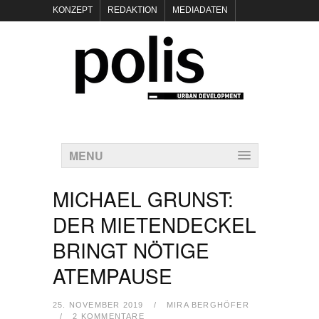
KONZEPT
REDAKTION
MEDIADATEN
NEWSLETTER
POLIS KEYNOTES
KONTAKT
DATENSCHUTZ
IMPRESSUM
MENU
MICHAEL GRUNST:
DER MIETENDECKEL
BRINGT NÖTIGE
ATEMPAUSE
25. NOVEMBER 2019
/
MIRA BERGHÖFER
/
2 KOMMENTARE