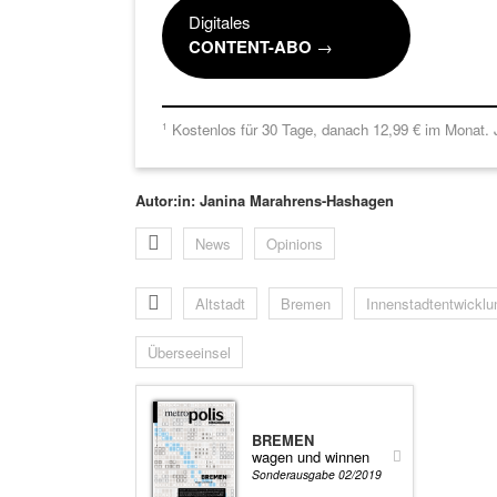
Digitales
CONTENT-ABO
→
Kostenlos für 30 Tage, danach 12,99 € im Monat. J
1
Autor:in: Janina Marahrens-Hashagen
News
Opinions
Altstadt
Bremen
Innenstadtentwicklu
Überseeinsel
BREMEN
wagen und winnen
Sonderausgabe 02/2019