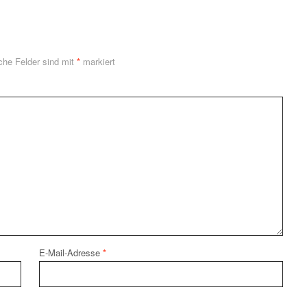
iche Felder sind mit
*
markiert
E-Mail-Adresse
*