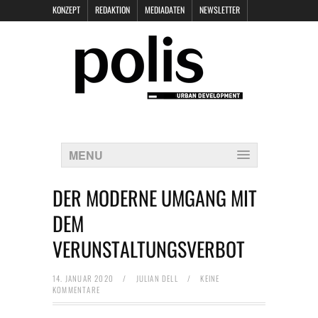
KONZEPT
REDAKTION
MEDIADATEN
NEWSLETTER
POLIS KEYNOTES
KONTAKT
DATENSCHUTZ
IMPRESSUM
MENU
DER MODERNE UMGANG MIT
DEM
VERUNSTALTUNGSVERBOT
14. JANUAR 2020
/
JULIAN DELL
/
KEINE
KOMMENTARE