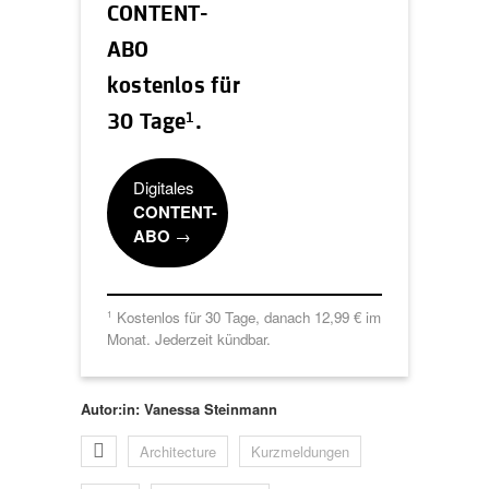
CONTENT-
ABO
kostenlos für
1
30 Tage
.
Digitales
CONTENT-
ABO
→
Kostenlos für 30 Tage, danach 12,99 € im
1
Monat. Jederzeit kündbar.
Autor:in: Vanessa Steinmann
Architecture
Kurzmeldungen