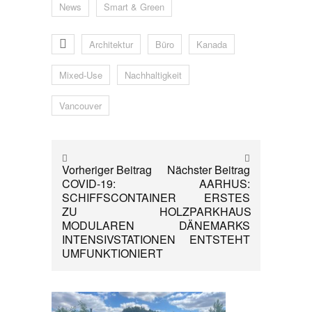
News
Smart & Green
Architektur
Büro
Kanada
Mixed-Use
Nachhaltigkeit
Vancouver
Vorheriger Beitrag
Nächster Beitrag
COVID-19:
AARHUS:
SCHIFFSCONTAINER
ERSTES
ZU
HOLZPARKHAUS
MODULAREN
DÄNEMARKS
INTENSIVSTATIONEN
ENTSTEHT
UMFUNKTIONIERT