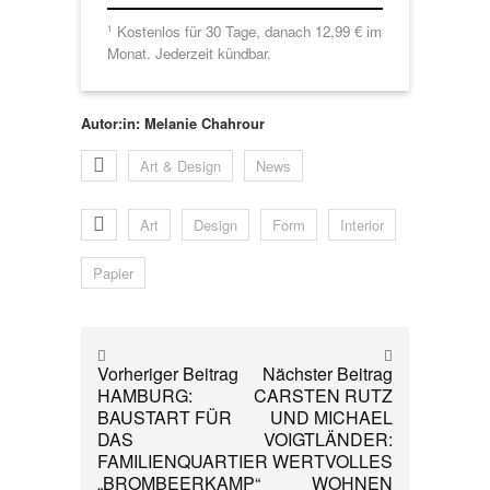
Kostenlos für 30 Tage, danach 12,99 € im
1
Monat. Jederzeit kündbar.
Autor:in: Melanie Chahrour
Art & Design
News
Art
Design
Form
Interior
Papier
Vorheriger Beitrag
Nächster Beitrag
HAMBURG:
CARSTEN RUTZ
BAUSTART FÜR
UND MICHAEL
DAS
VOIGTLÄNDER:
FAMILIENQUARTIER
WERTVOLLES
„BROMBEERKAMP“
WOHNEN