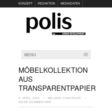
KONZEPT
REDAKTION
MEDIADATEN
NEWSLETTER
POLIS KEYNOTES
KONTAKT
DATENSCHUTZ
IMPRESSUM
MENU
MÖBELKOLLEKTION
AUS
TRANSPARENTPAPIER
8. APRIL 2020
/
MELANIE CHAHROUR
/
KEINE KOMMENTARE