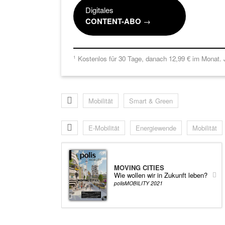
Digitales
CONTENT-ABO
→
Kostenlos für 30 Tage, danach 12,99 € im Monat. J
1
Mobilität
Smart & Green
E-Mobilität
Energiewende
Mobilität
MOVING CITIES
Wie wollen wir in Zukunft leben?
polisMOBILITY 2021