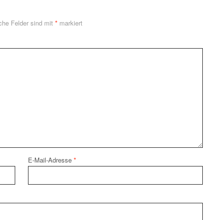
iche Felder sind mit
*
markiert
E-Mail-Adresse
*