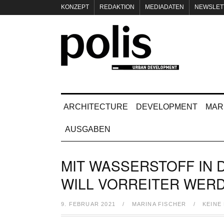
KONZEPT
REDAKTION
MEDIADATEN
NEWSLET
IMPRESSUM
ARCHITECTURE
DEVELOPMENT
MAR
AUSGABEN
MIT WASSERSTOFF IN 
WILL VORREITER WER
9. FEBRUAR 2021
/
MARINA FISCHER
/
KEINE