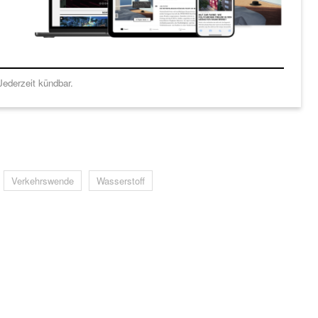
ederzeit kündbar.
Verkehrswende
Wasserstoff