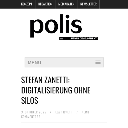
KONZEPT
REDAKTION
MEDIADATEN
NEWSLETTER
POLIS KEYNOTES
KONTAKT
DATENSCHUTZ
IMPRESSUM
MENU
STEFAN ZANETTI:
DIGITALISIERUNG OHNE
SILOS
3. OKTOBER 2022
/
LEA RICKERT
/
KEINE
KOMMENTARE