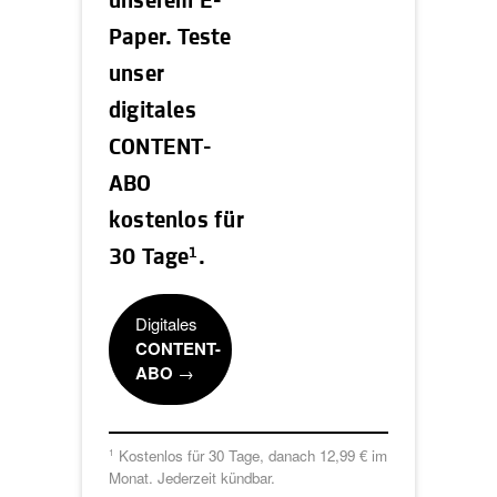
unserem E-
Paper. Teste
unser
digitales
CONTENT-
ABO
kostenlos für
1
30 Tage
.
Digitales
CONTENT-
ABO
→
Kostenlos für 30 Tage, danach 12,99 € im
1
Monat. Jederzeit kündbar.