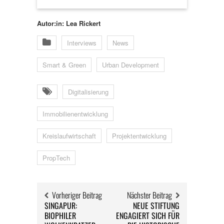
Autor:in: Lea Rickert
Interviews
News
Smart & Green
Urban Development
Digitalisierung
Immobilienentwicklung
Kreislaufwirtschaft
Projektentwicklung
PropTech
Vorheriger Beitrag
Nächster Beitrag
SINGAPUR:
NEUE STIFTUNG
BIOPHILER
ENGAGIERT SICH FÜR