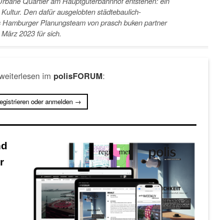
 Urbane Quartier am Hauptgüterbahnhof entstehen: ein
ultur. Den dafür ausgelobten städtebaulich-
s Hamburger Planungsteam von prasch buken partner
März 2023 für sich.
 weiterlesen im
:
polisFORUM
registrieren oder anmelden →
nd
r