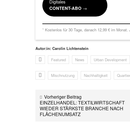
Digitales
CONTENT-ABO
→
Kostenlos für 30 Tage, danach 12,99 € im Monat. J
1
Autor:in: Carolin Lichtenstein
Featured
News
Urban Development
Mischnutzung
Nachhaltigkeit
Quartie
Vorheriger Beitrag
EINZELHANDEL: TEXTILWIRTSCHAFT
WIEDER STÄRKSTE BRANCHE NACH
FLÄCHENUMSATZ