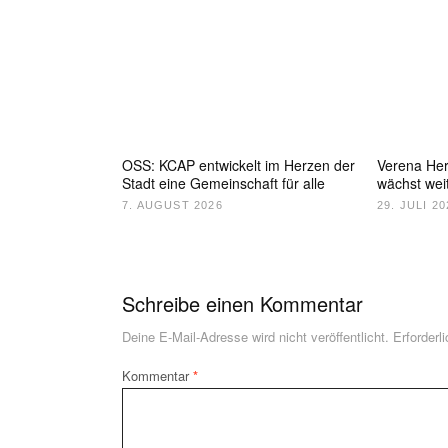
OSS: KCAP entwickelt im Herzen der
Verena He
Stadt eine Gemeinschaft für alle
wächst wei
7. AUGUST 2026
29. JULI 20
Schreibe einen Kommentar
Deine E-Mail-Adresse wird nicht veröffentlicht.
Erforderl
Kommentar
*