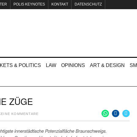
TER
POLIS KEYNOTES
KONTAKT
DATENSCHUTZ
KETS & POLITICS
LAW
OPINIONS
ART & DESIGN
SM
E ZÜGE
KEINE KOMMENTARE
tigste innerstädtische Potenzialfläche Braunschweigs.