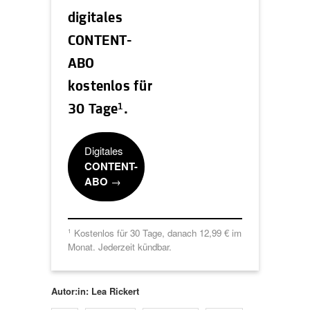
digitales
CONTENT-
ABO
kostenlos für
1
30 Tage
.
Digitales
CONTENT-
ABO
→
Kostenlos für 30 Tage, danach 12,99 € im
1
Monat. Jederzeit kündbar.
Autor:in: Lea Rickert