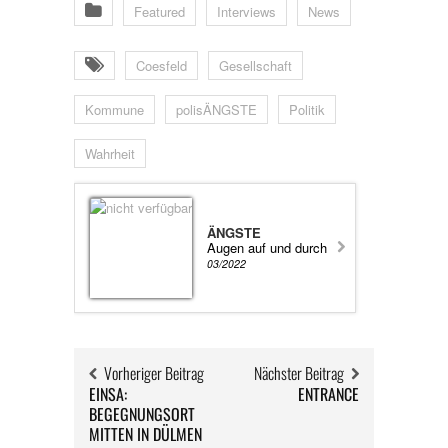
Featured
Interviews
News
Coesfeld
Gesellschaft
Kommune
polisÄNGSTE
Politik
Wahrheit
ÄNGSTE
Augen auf und durch
03/2022
Vorheriger Beitrag
Nächster Beitrag
EINSA:
ENTRANCE
BEGEGNUNGSORT
MITTEN IN DÜLMEN