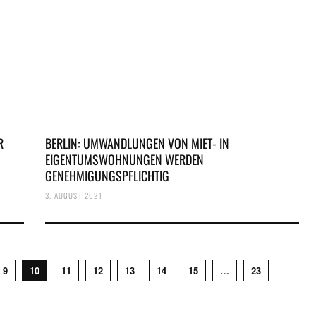
R
BERLIN: UMWANDLUNGEN VON MIET- IN
EIGENTUMSWOHNUNGEN WERDEN
GENEHMIGUNGSPFLICHTIG
3. AUGUST 2021
9
10
11
12
13
14
15
…
23