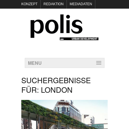
KONZEPT
REDAKTION
MEDIADATEN
NEWSLETTER
POLIS KEYNOTES
KONTAKT
DATENSCHUTZ
IMPRESSUM
MENU
SUCHERGEBNISSE
FÜR:
LONDON