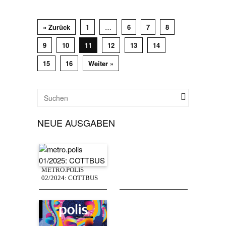
« Zurück
1
…
6
7
8
9
10
11
12
13
14
15
16
Weiter »
NEUE AUSGABEN
METRO.POLIS
02/2024: COTTBUS