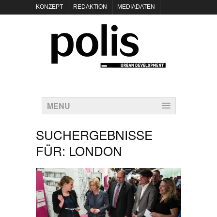
KONZEPT
REDAKTION
MEDIADATEN
NEWSLETTER
POLIS KEYNOTES
KONTAKT
DATENSCHUTZ
IMPRESSUM
MENU
SUCHERGEBNISSE
FÜR:
LONDON