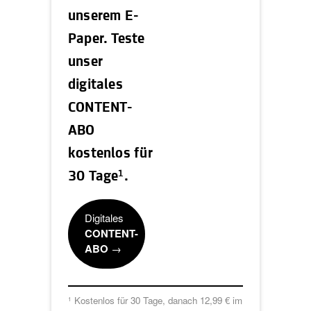
unserem E-
Paper. Teste
unser
digitales
CONTENT-
ABO
kostenlos für
1
30 Tage
.
Digitales
CONTENT-
ABO
→
Kostenlos für 30 Tage, danach 12,99 € im
1