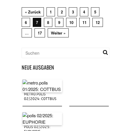
« Zurück
1
2
3
4
5
6
7
8
9
10
11
12
…
17
Weiter »
NEUE AUSGABEN
METRO.POLIS
02/2024: COTTBUS
POLIS 02/2025: