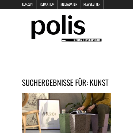
KONZEPT
REDAKTION
MEDIADATEN
NEWSLETTER
POLIS KEYNOTES
KONTAKT
DATENSCHUTZ
IMPRESSUM
SUCHERGEBNISSE FÜR:
KUNST