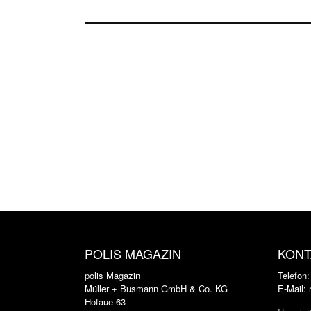
POLIS MAGAZIN
KONT
polis Magazin
Telefon
Müller + Busmann GmbH & Co. KG
E-Mail:
Hofaue 63