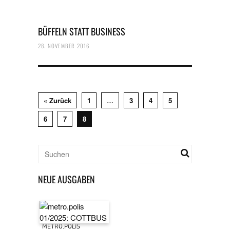
BÜFFELN STATT BUSINESS
28. NOVEMBER 2016
« Zurück
1
…
3
4
5
6
7
8
NEUE AUSGABEN
METRO.POLIS