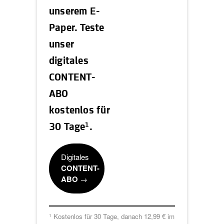
unserem E-
Paper. Teste
unser
digitales
CONTENT-
ABO
kostenlos für
1
30 Tage
.
Digitales
CONTENT-
ABO
→
Kostenlos für 30 Tage, danach 12,99 € im
1