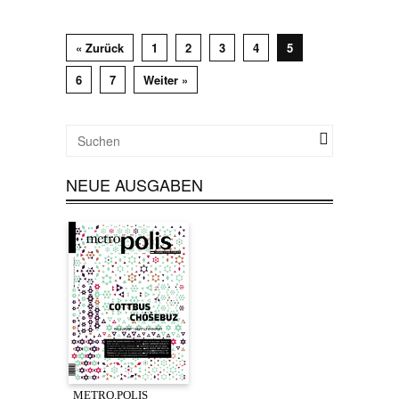
« Zurück
1
2
3
4
5
6
7
Weiter »
NEUE AUSGABEN
METRO.POLIS