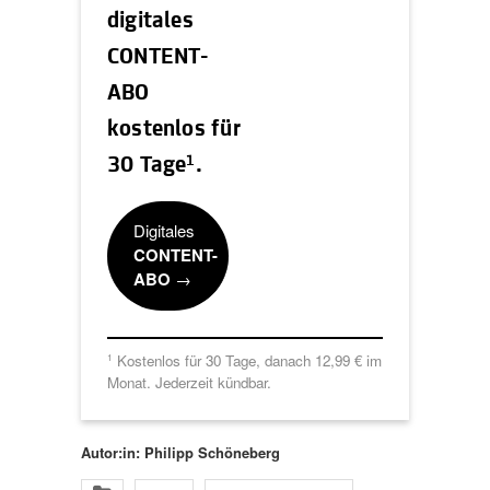
digitales
CONTENT-
ABO
kostenlos für
1
30 Tage
.
Digitales
CONTENT-
ABO
→
Kostenlos für 30 Tage, danach 12,99 € im
1
Monat. Jederzeit kündbar.
Autor:in: Philipp Schöneberg