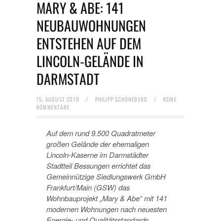
MARY & ABE: 141
NEUBAUWOHNUNGEN
ENTSTEHEN AUF DEM
LINCOLN-GELÄNDE IN
DARMSTADT
15. AUGUST 2019
/
PHILIPP SCHÖNEBERG
/
KEINE
KOMMENTARE
Auf dem rund 9.500 Quadratmeter
großen Gelände der ehemaligen
Lincoln-Kaserne im Darmstädter
Stadtteil Bessungen errichtet das
Gemeinnützige Siedlungswerk GmbH
Frankfurt/Main (GSW) das
Wohnbauprojekt „Mary & Abe“ mit 141
modernen Wohnungen nach neuesten
Energie- und Qualitätsstandards.