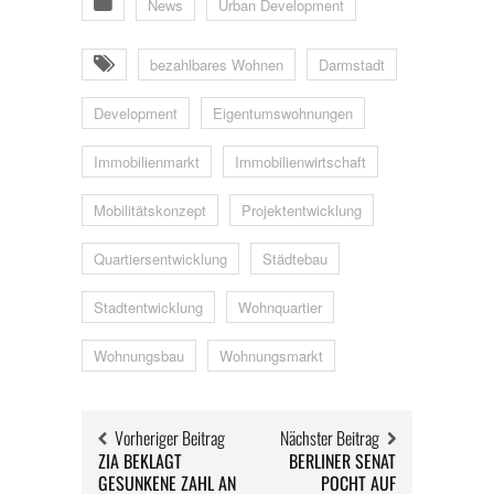
News
Urban Development
bezahlbares Wohnen
Darmstadt
Development
Eigentumswohnungen
Immobilienmarkt
Immobilienwirtschaft
Mobilitätskonzept
Projektentwicklung
Quartiersentwicklung
Städtebau
Stadtentwicklung
Wohnquartier
Wohnungsbau
Wohnungsmarkt
Vorheriger Beitrag
Nächster Beitrag
ZIA BEKLAGT
BERLINER SENAT
GESUNKENE ZAHL AN
POCHT AUF