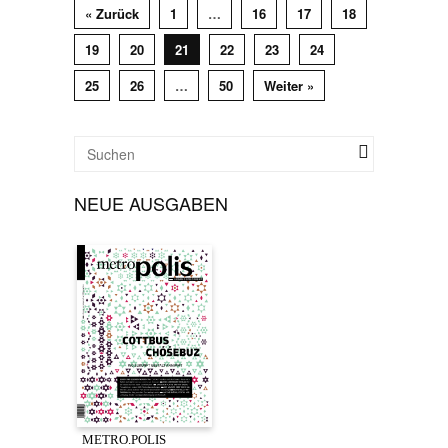
« Zurück
1
…
16
17
18
19
20
21
22
23
24
25
26
…
50
Weiter »
NEUE AUSGABEN
METRO.POLIS