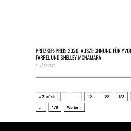
PRITZKER-PREIS 2020: AUSZEICHNUNG FÜR YVO
FARREL UND SHELLEY MCNAMARA
5. MÄRZ 2020
« Zurück
1
…
121
122
123
…
178
Weiter »