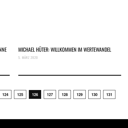
NNE
MICHAEL HÜTER: WILLKOMMEN IM WERTEWANDEL
5. MÄRZ 2020
124
125
126
127
128
129
130
131