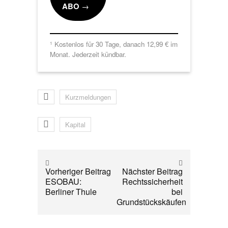
ABO
→
Kostenlos für 30 Tage, danach 12,99 € im
1
Monat. Jederzeit kündbar.
Kurzmeldungen
Kapital
Vorheriger Beitrag
Nächster Beitrag
ESOBAU:
Rechtssicherheit
Berliner Thule
bei
Grundstückskäufen