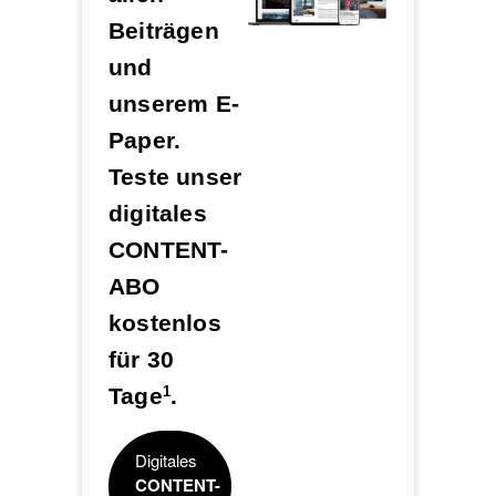
Beiträgen
und
unserem E-
Paper.
Teste unser
digitales
CONTENT-
ABO
kostenlos
für 30
Tage
.
1
Digitales
CONTENT-