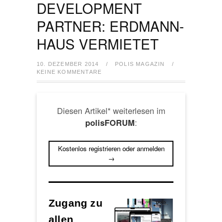
DEVELOPMENT
PARTNER: ERDMANN-
HAUS VERMIETET
10. DEZEMBER 2014
/
POLIS MAGAZIN
/
KEINE KOMMENTARE
Diesen Artikel* weiterlesen im
:
polisFORUM
Kostenlos registrieren oder anmelden
→
Zugang zu
allen