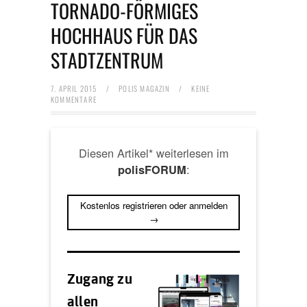
TORNADO-FÖRMIGES
HOCHHAUS FÜR DAS
STADTZENTRUM
7. APRIL 2015
/
POLIS MAGAZIN
/
KEINE
KOMMENTARE
Diesen Artikel* weiterlesen im
:
polisFORUM
Kostenlos registrieren oder anmelden
→
Zugang zu
allen