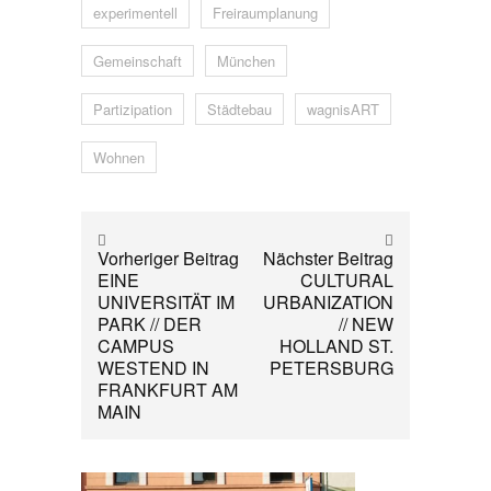
experimentell
Freiraumplanung
Gemeinschaft
München
Partizipation
Städtebau
wagnisART
Wohnen
Vorheriger Beitrag
Nächster Beitrag
EINE
CULTURAL
UNIVERSITÄT IM
URBANIZATION
PARK // DER
// NEW
CAMPUS
HOLLAND ST.
WESTEND IN
PETERSBURG
FRANKFURT AM
MAIN