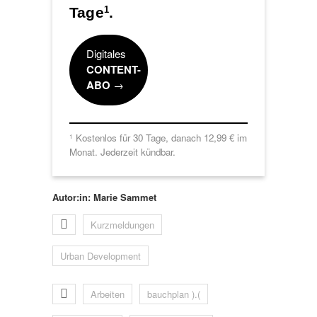
Tage
.
1
Digitales
CONTENT-
ABO
→
Kostenlos für 30 Tage, danach 12,99 € im
1
Monat. Jederzeit kündbar.
Autor:in: Marie Sammet
Kurzmeldungen
Urban Development
Arbeiten
bauchplan ).(