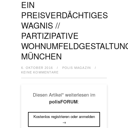
EIN
PREISVERDÄCHTIGES
WAGNIS //
PARTIZIPATIVE
WOHNUMFELDGESTALTUN
MÜNCHEN
6. OKTOBER 2016
/
POLIS MAGAZIN
/
KEINE KOMMENTARE
Diesen Artikel* weiterlesen im
:
polisFORUM
Kostenlos registrieren oder anmelden
→