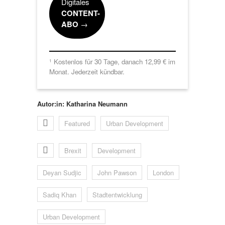
Digitales
CONTENT-
ABO
→
Kostenlos für 30 Tage, danach 12,99 € im
1
Monat. Jederzeit kündbar.
Autor:in: Katharina Neumann
Featured
Urban Development
Brexit
Development
Deyan Sudjic
John Pawson
London
Sadiq Khan
Stadtentwicklung
Urban Development