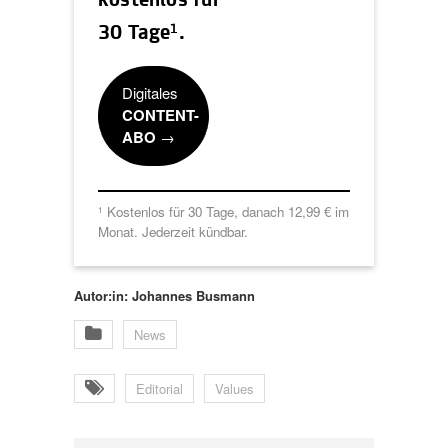
kostenlos für
1
30 Tage
.
Digitales
CONTENT-
ABO
→
Kostenlos für 30 Tage, danach 12,99 € im
1
Monat. Jederzeit kündbar.
Autor:in: Johannes Busmann
News
Editorial
Values