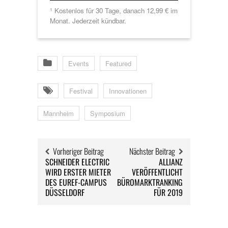
Kostenlos für 30 Tage, danach 12,99 € im
1
Monat. Jederzeit kündbar.
Events
Featured
Festival
Innovationen
Mannheim
Symposium
Vorheriger Beitrag
Nächster Beitrag
SCHNEIDER ELECTRIC
ALLIANZ
WIRD ERSTER MIETER
VERÖFFENTLICHT
DES EUREF-CAMPUS
BÜROMARKTRANKING
DÜSSELDORF
FÜR 2019