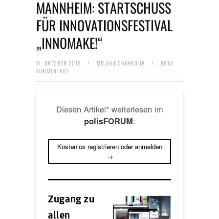
MANNHEIM: STARTSCHUSS
FÜR INNOVATIONSFESTIVAL
„INNOMAKE!“
11. OKTOBER 2019
/
MELANIE CHAHROUR
/
KEINE
KOMMENTARE
Diesen Artikel* weiterlesen im
:
polisFORUM
Kostenlos registrieren oder anmelden
→
Zugang zu
allen