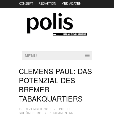
KONZEPT
REDAKTION
MEDIADATEN
NEWSLETTER
POLIS KEYNOTES
KONTAKT
DATENSCHUTZ
IMPRESSUM
MENU
CLEMENS PAUL: DAS
POTENZIAL DES
BREMER
TABAKQUARTIERS
19. DEZEMBER 2019
/
PHILIPP
SCHÖNEBERG
/
1 KOMMENTAR