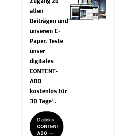
Zugang zu
allen
Beiträgen und
unserem E-
Paper. Teste
unser
digitales
CONTENT-
ABO
kostenlos für
1
30 Tage
.
Digitales
CONTENT-
ABO
→