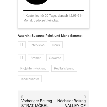
Kostenlos für 30 Tage, danach 12,99 € im
1
Monat. Jederzeit kündbar.
Autor:in: Susanne Peick und Marie Sammet
Interviews
News
Bremen
Gewerbe
Projektentwicklung
Revitalisierung
Tabakquartier
Vorheriger Beitrag
Nächster Beitrag
STRAT: MÖBEL
VALLEY OF