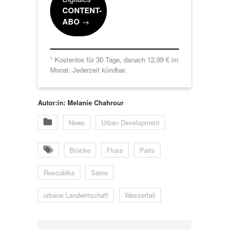
CONTENT-
ABO
→
Kostenlos für 30 Tage, danach 12,99 € im
1
Monat. Jederzeit kündbar.
Autor:in: Melanie Chahrour
News
Urban Development
Brücke
Fluss
Paris
Rescubika
Seine
urbane Landwirtschaft
Wasserfall