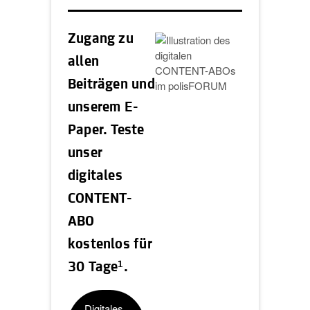
Zugang zu
allen
Beiträgen und
unserem E-
Paper. Teste
unser
digitales
CONTENT-
ABO
kostenlos für
1
30 Tage
.
Digitales