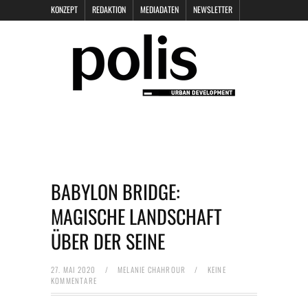
KONZEPT
REDAKTION
MEDIADATEN
NEWSLETTER
POLIS KEYNOTES
KONTAKT
DATENSCHUTZ
IMPRESSUM
BABYLON BRIDGE:
MAGISCHE LANDSCHAFT
ÜBER DER SEINE
27. MAI 2020
/
MELANIE CHAHROUR
/
KEINE
KOMMENTARE