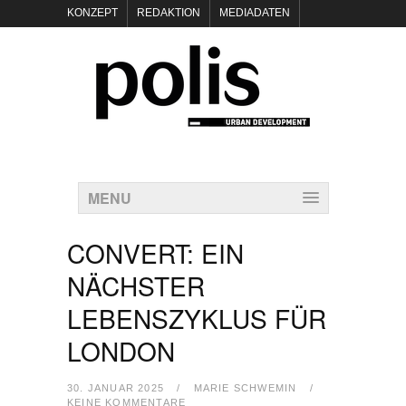
KONZEPT
REDAKTION
MEDIADATEN
NEWSLETTER
POLIS KEYNOTES
KONTAKT
DATENSCHUTZ
IMPRESSUM
MENU
CONVERT: EIN
NÄCHSTER
LEBENSZYKLUS FÜR
LONDON
30. JANUAR 2025
/
MARIE SCHWEMIN
/
KEINE KOMMENTARE