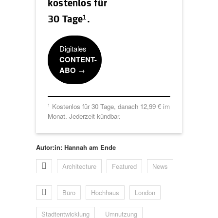
kostenlos für
1
30 Tage
.
Digitales
CONTENT-
ABO
→
Kostenlos für 30 Tage, danach 12,99 € im
1
Monat. Jederzeit kündbar.
Autor:in: Hannah am Ende
Architecture
Featured
News
Büro
Hochhaus
London
Stadtentwicklung
Umnutzung