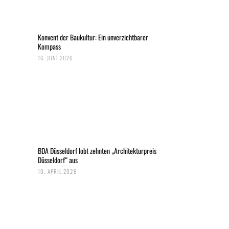
Konvent der Baukultur: Ein unverzichtbarer
Kompass
16. JUNI 2026
BDA Düsseldorf lobt zehnten „Architekturpreis
Düsseldorf“ aus
10. APRIL 2026