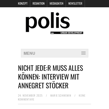
KONZEPT
REDAKTION
MEDIADATEN
NEWSLETTER
POLIS KEYNOTES
KONTAKT
DATENSCHUTZ
IMPRESSUM
MENU
NICHT JEDE:R MUSS ALLES
KÖNNEN: INTERVIEW MIT
ANNEGRET STÖCKER
24. NOVEMBER 2025
/
MARIE SCHWEMIN
/
KEINE
KOMMENTARE