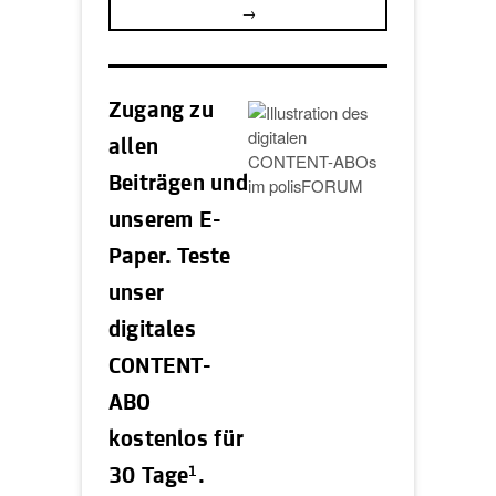
→
Zugang zu
allen
Beiträgen und
unserem E-
Paper. Teste
unser
digitales
CONTENT-
ABO
kostenlos für
1
30 Tage
.