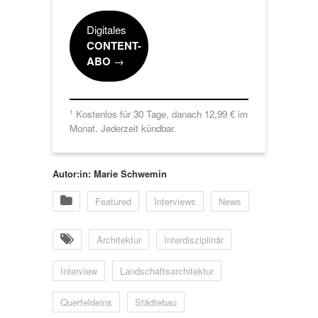
Digitales
CONTENT-
ABO
→
Kostenlos für 30 Tage, danach 12,99 € im
1
Monat. Jederzeit kündbar.
Autor:in: Marie Schwemin
Featured
Interviews
News
Architektur
Interdisziplinär
Interview
Landschaftsarchitektur
Querfeldeins
Städtebau