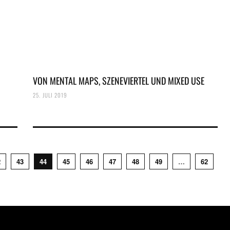
VON MENTAL MAPS, SZENEVIERTEL UND MIXED USE
25. JULI 2019
2
43
44
45
46
47
48
49
…
62