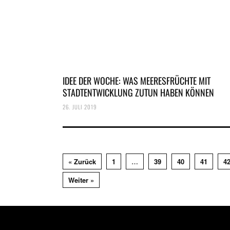
IDEE DER WOCHE: WAS MEERESFRÜCHTE MIT
STADTENTWICKLUNG ZUTUN HABEN KÖNNEN
26. JULI 2019
« Zurück
1
…
39
40
41
4
Weiter »