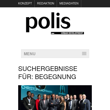
KONZEPT
REDAKTION
MEDIADATEN
NEWSLETTER
POLIS KEYNOTES
KONTAKT
DATENSCHUTZ
IMPRESSUM
MENU
SUCHERGEBNISSE
FÜR:
BEGEGNUNG