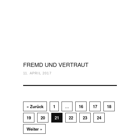
FREMD UND VERTRAUT
11. APRIL 2017
« Zurück
1
…
16
17
18
19
20
21
22
23
24
Weiter »