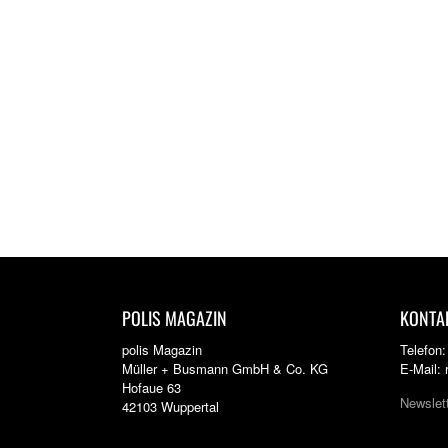
POLIS MAGAZIN
KONTA
polis Magazin
Telefon
Müller + Busmann GmbH & Co. KG
E-Mail:
Hofaue 63
Newslet
42103 Wuppertal