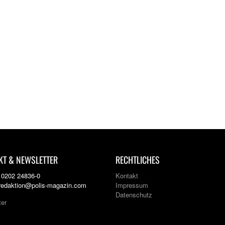
KT & NEWSLETTER
RECHTLICHES
: 0202 24836-0
Kontakt
 redaktion@polis-magazin.com
Impressum
Datenschutz
ter