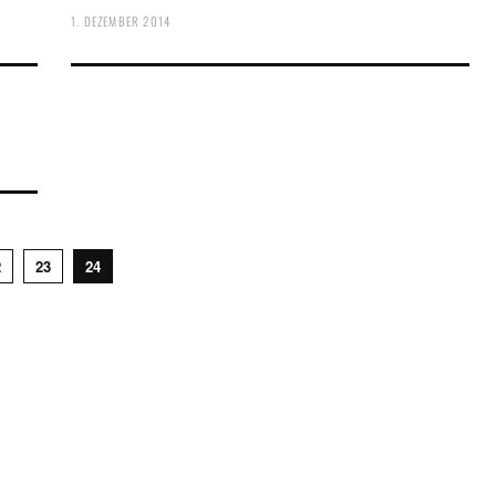
1. DEZEMBER 2014
2
23
24