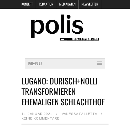
KONZEPT
REDAKTION
MEDIADATEN
NEWSLETTER
POLIS KEYNOTES
KONTAKT
DATENSCHUTZ
IMPRESSUM
MENU
LUGANO: DURISCH+NOLLI
TRANSFORMIEREN
EHEMALIGEN SCHLACHTHOF
11. JANUAR 2021
/
VANESSA FALLETTA
/
KEINE KOMMENTARE