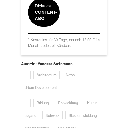
Digitales
CONTENT-
ABO
→
Kostenlos für 30 Tage, danach 12,99 € im
1
Monat. Jederzeit kündbar.
Autor:in: Vanessa Steinmann
Architecture
News
Urban Development
Bildung
Entwicklung
Kultur
Lugano
Schweiz
Stadtentwicklung
Transformation
Universität