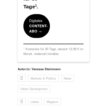
Tage
.
1
Digitales
CONTENT-
ABO
→
Kostenlos für 30 Tage, danach 12,99 € im
1
Monat. Jederzeit kündbar.
Autor:in: Vanessa Steinmann
Markets & Politics
News
Urban Development
Leben
Magazin