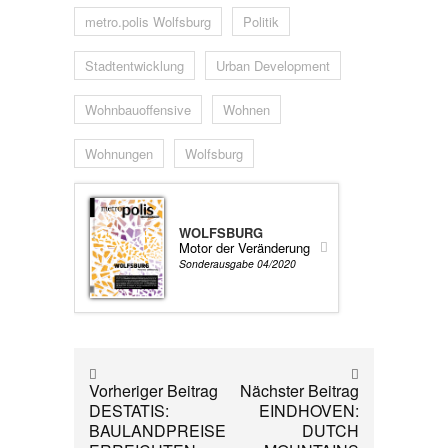
metro.polis Wolfsburg
Politik
Stadtentwicklung
Urban Development
Wohnbauoffensive
Wohnen
Wohnungen
Wolfsburg
WOLFSBURG
Motor der Veränderung
Sonderausgabe 04/2020
Vorheriger Beitrag
Nächster Beitrag
DESTATIS:
EINDHOVEN:
BAULANDPREISE
DUTCH