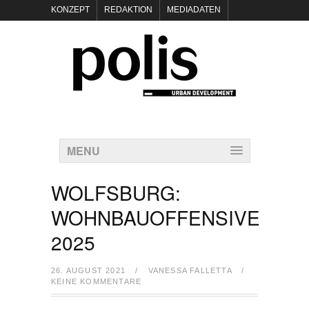
KONZEPT
REDAKTION
MEDIADATEN
NEWSLETTER
POLIS KEYNOTES
KONTAKT
DATENSCHUTZ
IMPRESSUM
MENU
WOLFSBURG:
WOHNBAUOFFENSIVE
2025
26. AUGUST 2021
/
VANESSA FALLETTA
/
KEINE KOMMENTARE