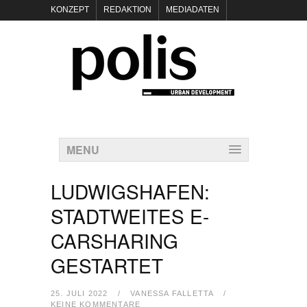
KONZEPT
REDAKTION
MEDIADATEN
NEWSLETTER
POLIS KEYNOTES
KONTAKT
DATENSCHUTZ
IMPRESSUM
MENU
LUDWIGSHAFEN:
STADTWEITES E-
CARSHARING
GESTARTET
25. JULI 2022
/
VANESSA FALLETTA
/
KEINE KOMMENTARE