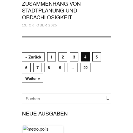
ZUSAMMENHANG VON
STADTPLANUNG UND
OBDACHLOSIGKEIT
13. OKTOBER 2025
« Zurück
1
2
3
4
5
6
7
8
9
…
22
Weiter »
NEUE AUSGABEN