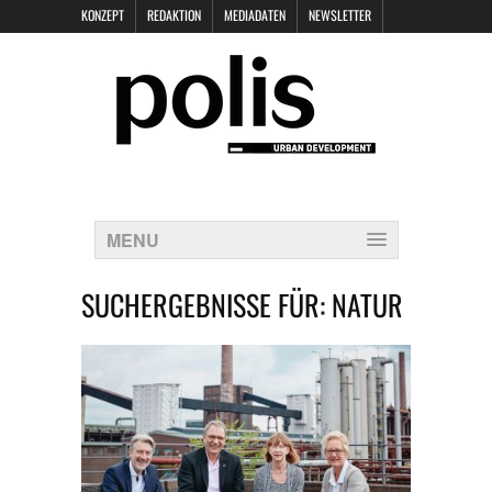
KONZEPT
REDAKTION
MEDIADATEN
NEWSLETTER
POLIS KEYNOTES
KONTAKT
DATENSCHUTZ
IMPRESSUM
MENU
SUCHERGEBNISSE FÜR:
NATUR