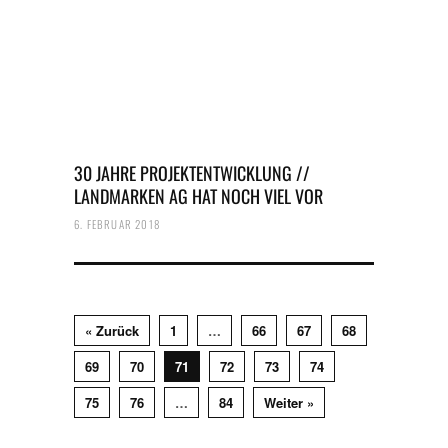
30 JAHRE PROJEKTENTWICKLUNG //
LANDMARKEN AG HAT NOCH VIEL VOR
6. FEBRUAR 2018
« Zurück
1
…
66
67
68
69
70
71
72
73
74
75
76
…
84
Weiter »