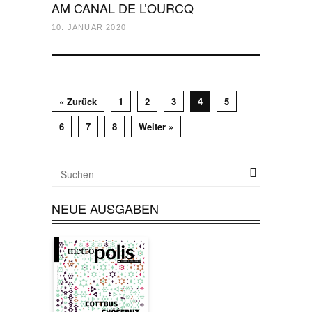
AM CANAL DE L’OURCQ
10. JANUAR 2020
« Zurück
1
2
3
4
5
6
7
8
Weiter »
NEUE AUSGABEN