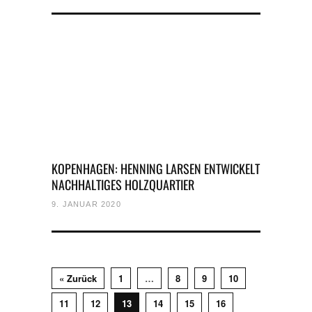
KOPENHAGEN: HENNING LARSEN ENTWICKELT
NACHHALTIGES HOLZQUARTIER
9. JANUAR 2020
« Zurück
1
…
8
9
10
11
12
13
14
15
16