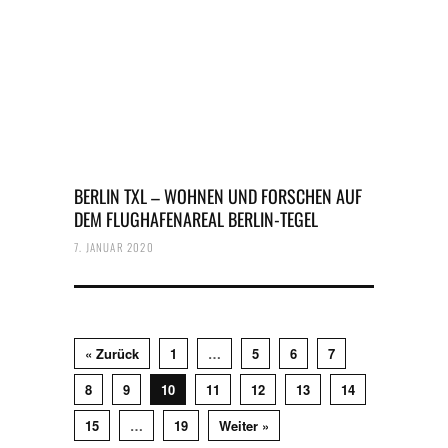
BERLIN TXL – WOHNEN UND FORSCHEN AUF
DEM FLUGHAFENAREAL BERLIN-TEGEL
7. JANUAR 2020
« Zurück
1
…
5
6
7
8
9
10
11
12
13
14
15
…
19
Weiter »